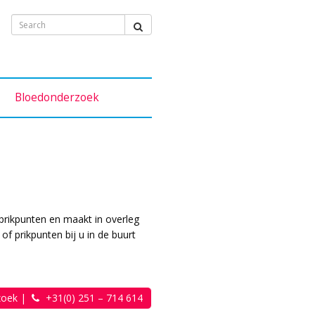
Bloedonderzoek
prikpunten en maakt in overleg
of prikpunten bij u in de buurt
zoek
|
+31(0) 251 – 714 614